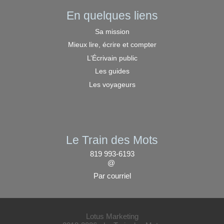
En quelques liens
Sa mission
Mieux lire, écrire et compter
L’Écrivain public
Les guides
Les voyageurs
Le Train des Mots
819 993-6193
@
Par courriel
Lotus Marketing