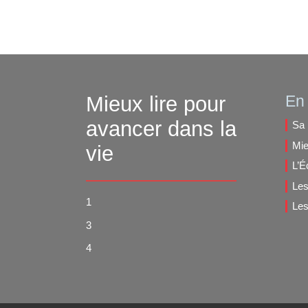
Mieux lire pour
En 
avancer dans la
Sa 
Mie
vie
L’É
Les
1
Les
3
4