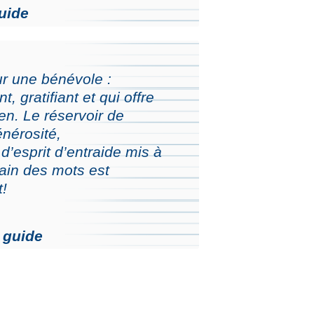
uide
ur une bénévole :
t, gratifiant et qui offre
n. Le réservoir de
nérosité,
d’esprit d’entraide mis à
rain des mots est
t!
 guide