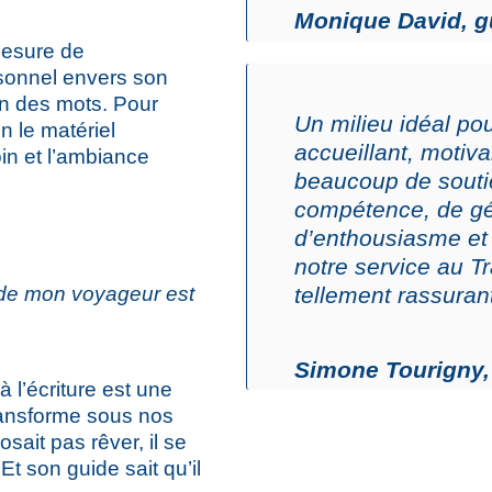
Monique David, g
 mesure de
sonnel envers son
in des mots. Pour
Un milieu idéal po
n le matériel
accueillant, motivan
oin et l’ambiance
beaucoup de soutie
compétence, de gé
d’enthousiasme et 
notre service au T
 de mon voyageur est
tellement rassuran
Simone Tourigny,
 à l’écriture est une
ransforme sous nos
sait pas rêver, il se
Et son guide sait qu’il