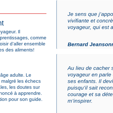
Je sens que j’appo
vivifiante et concr
t
voyageur, qui est 
ageur. Il
pprentissages, comme
oisir d’aller ensemble
Bernard Jeansonn
tes des aliments!
Au lieu de cacher
voyageur en parle
 l’âge adulte. Le
ses enfants. Il de
, malgré les échecs
ales, les doutes sur
puisqu’il sait reco
enoncé à apprendre.
courage et sa déte
tion pour son guide.
m’inspirer.