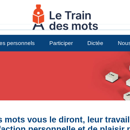
es personnels
Participer
Dictée
Nous
 mots vous le diront, leur travai
action personnelle et de plaisir 