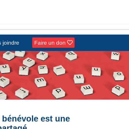
 joindre
Faire un don
l bénévole est une
partagé.