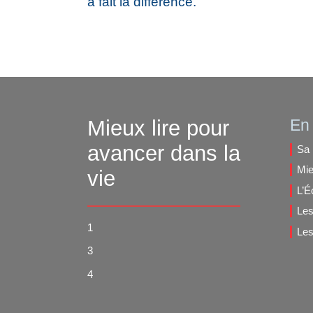
a fait la différence.
Mieux lire pour
En 
avancer dans la
Sa 
Mie
vie
L’É
Les
1
Les
3
4