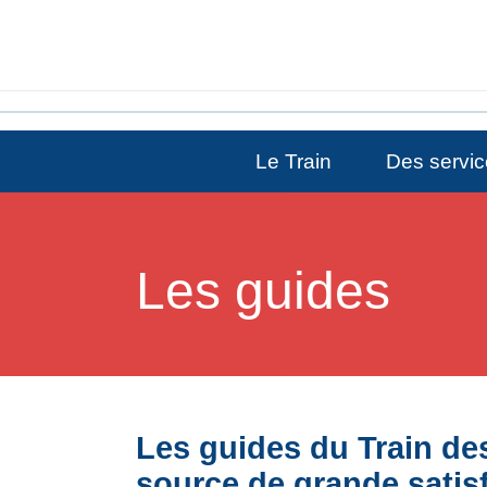
Le Train
Des servic
Les guides
Les guides du Train des
source de grande satisf